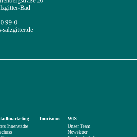
enbergstraße 20
lzgitter-Bad
0 99-0
salzgitter.de
tadt­marketing
Tourismus
WIS
ters Innenstädte
Unser Team
schuss
Newsletter