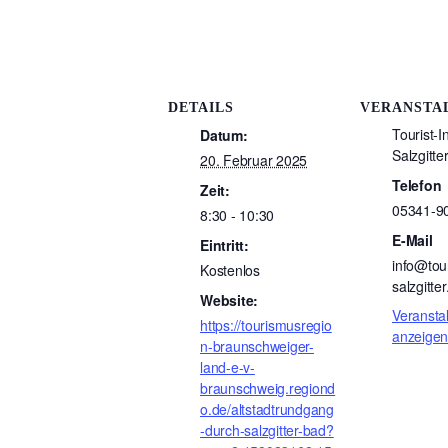
DETAILS
VERANSTA
Tourist-I
Datum:
Salzgitte
20. Februar 2025
Telefon
Zeit:
05341-9
8:30 - 10:30
E-Mail
Eintritt:
info@tou
Kostenlos
salzgitte
Website:
Veransta
https://tourismusregio
anzeige
n-braunschweiger-
land-e-v-
braunschweig.regiond
o.de/altstadtrundgang
-durch-salzgitter-bad?