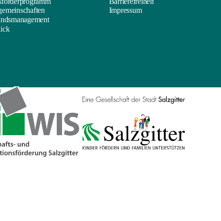
sförderprogramm
Barrierefreiheit
emeinschaften
Impressum
andsmanagement
ick