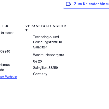
Zum Kalender hinz
LTER
VERANSTALTUNGSOR
T
nformation
Technologie- und
r
Gründungszentrum
Salzgitter
009940
Windmühlenbergstra
ße 20
rismus-
Salzgitter
,
38259
r.de
Germany
lter-Website
n