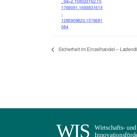
_ga=2.158023162.15
1769091.1693831615
-
1285909823.1576681
084
Sicherheit im Einzelhandel – Ladend
WIS
Wirtschafts- und
Innovationsförde