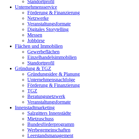
Standortprofil
Unternehmens­service
Förderung & Finanzierung
Netzwerke
Veranstaltungsformate
Digitales Storytelling
Messen
Jobbörse
Flächen und
Immobilien
Gewerbeflächen
Einzelhandelsimmobilien
Standortprofil
Gründung & TGZ
Gründungsidee & Planung
Unternehmensnachfolge
Förderung & Finanzierung
TGZ
Beratungsnetzwerk
Veranstaltungsformate
Innenstadt­marketing
Salzgitters Innenstädte
Mietzuschuss
Bundesförderprogramm
Werbegemeinschaften
Leerstandsmanagement