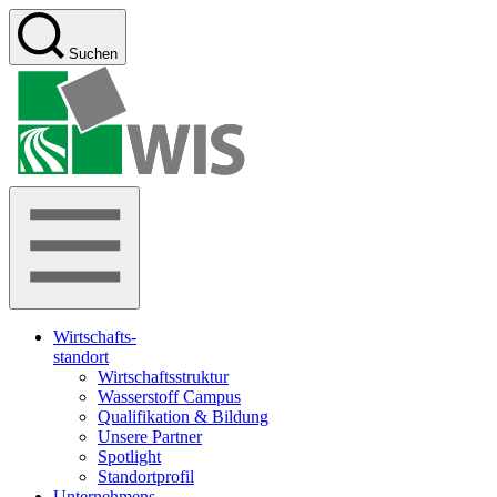
Zum
Inhalt
Suchen
springen
WIS
Salzgitter
Wirtschafts-
­standort
Wirtschaftsstruktur
Wasserstoff Campus
Qualifikation & Bildung
Unsere Partner
Spotlight
Standortprofil
Unternehmens-