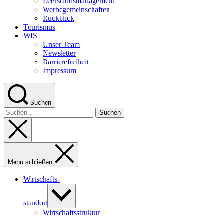
Leerstandsmanagement
Werbegemeinschaften
Rückblick
Tourismus
WIS
Unser Team
Newsletter
Barrierefreiheit
Impressum
Suchen
Suche
nach:
Suche
schließen
Menü schließen
Wirtschafts-
Untermenü
anzeigen
­standort
Wirtschaftsstruktur