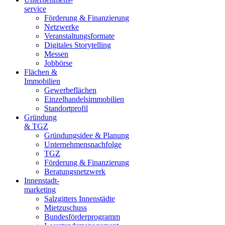
­service
Förderung & Finanzierung
Netzwerke
Veranstaltungsformate
Digitales Storytelling
Messen
Jobbörse
Flächen &
Immobilien
Gewerbeflächen
Einzelhandelsimmobilien
Standortprofil
Gründung
& TGZ
Gründungsidee & Planung
Unternehmensnachfolge
TGZ
Förderung & Finanzierung
Beratungsnetzwerk
Innenstadt-
­marketing
Salzgitters Innenstädte
Mietzuschuss
Bundesförderprogramm