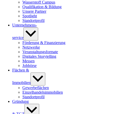
Wasserstoff Campus
Qualifikation & Bildung
Unsere Partner
Spotlight
Standortprofil
Unternehmens-
Untermenü
anzeigen
­service
Förderung & Finanzierung
Netzwerke
Veranstaltungsformate
Digitales Storytelling
Messen
Jobbörse
Flächen &
Untermenü
anzeigen
Immobilien
Gewerbeflächen
Einzelhandelsimmobilien
Standortprofil
Gründung
Untermenü
anzeigen
& TGZ