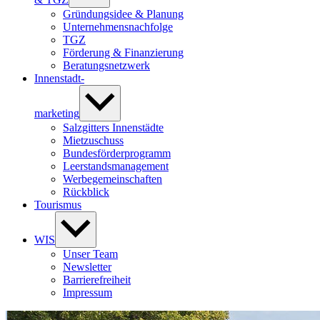
Gründungsidee & Planung
Unternehmensnachfolge
TGZ
Förderung & Finanzierung
Beratungsnetzwerk
Innenstadt-
Untermenü
anzeigen
­marketing
Salzgitters Innenstädte
Mietzuschuss
Bundesförderprogramm
Leerstandsmanagement
Werbegemeinschaften
Rückblick
Tourismus
Untermenü
anzeigen
WIS
Unser Team
Newsletter
Barrierefreiheit
Impressum