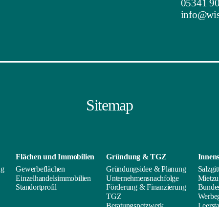
05341 90
info@wis-
Sitemap
Flächen und
Immobilien
Gründung & TGZ
Innens
ng
Gewerbeflächen
Gründungsidee & Planung
Salzgit
Einzelhandelsimmobilien
Unternehmensnachfolge
Mietzu
Standortprofil
Förderung & Finanzierung
Bunde
TGZ
Werbeg
Beratungsnetzwerk
Leerst
Veranstaltungsformate
Rückbl