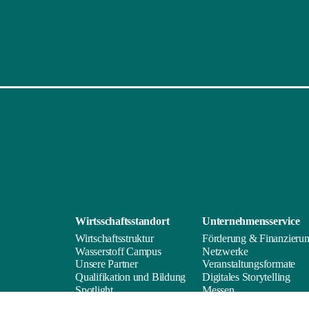
Wirtsschafts­standort
Unternehmens­service
Wirtschaftsstruktur
Förderung & Finanzieru
Wasserstoff Campus
Netzwerke
Unsere Partner
Veranstaltungsformate
Qualifikation und Bildung
Digitales Storytelling
Spotlight
Messen
Standortprofil
Jobbörse