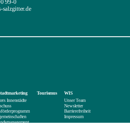
0 99-0
salzgitter.de
tadt­marketing
Tourismus
WIS
ters Innenstädte
Unser Team
schuss
Newsletter
sförderprogramm
Barrierefreiheit
emeinschaften
Impressum
andsmanagement
ick