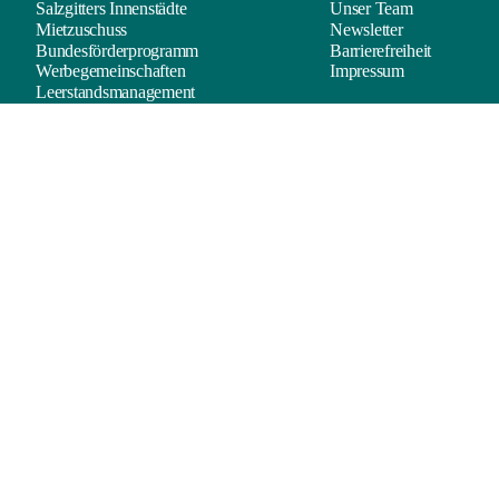
Salzgitters Innenstädte
Unser Team
Mietzuschuss
Newsletter
Bundesförderprogramm
Barrierefreiheit
Werbegemeinschaften
Impressum
Leerstandsmanagement
Rückblick
Datenschutz
Impressum