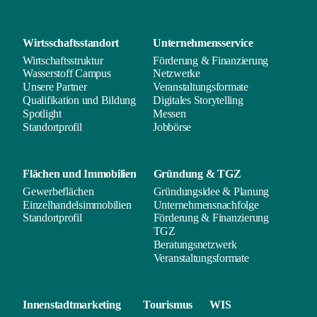
Wirtsschafts­standort
Unternehmens­service
Wirtschaftsstruktur
Förderung & Finanzierung
Wasserstoff Campus
Netzwerke
Unsere Partner
Veranstaltungsformate
Qualifikation und Bildung
Digitales Storytelling
Spotlight
Messen
Standortprofil
Jobbörse
Flächen und
Immobilien
Gründung & TGZ
Gewerbeflächen
Gründungsidee & Planung
Einzelhandelsimmobilien
Unternehmensnachfolge
Standortprofil
Förderung & Finanzierung
TGZ
Beratungsnetzwerk
Veranstaltungsformate
Innenstadt­marketing
Tourismus
WIS